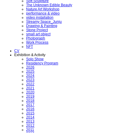
Soft Sculpture
The Unknown Edible Beauty
Nature Art Workshop
performance & video
video installation
Streamy Space_Junju
Drawing & Painting
Stone Project
small art object
Photograph
Work Process
NFT
CV
Exhibition & Activity
Solo Show
Residency Program
2026
2025
2024
2023
2022
2021
2020
2019
2018
2017
2016
2015
2014
2013
2012
2011