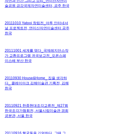
자연과 인간 그리고 소리_연미산자연미
술공원 금강국제자연미술센터, 공주 한국
20111010 Yatooi 창립전_야투 인터네셔
널 프로젝트전, 연미산자연미술센터 공주
한국
20111001 세계를 엮다_국제레지던스작
가 교환프로그램 귀국보고전_오픈스페
이스배 부산 한국
20110930 House&Home_ 집을 생각하
다_ 클레이아크 김해미술관 기획전, 김해
한국
20110921 한중현대조각교류전_제27회
한국조각가협회전, 서울시립미술관 경희
궁분관, 서울 한국
20110916 행궁동을 기억하다_그때 그