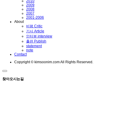
2010
2009
2008
2007
2001-2006
About
비평 Critic
기사 Article
인터뷰 interview
출판 Publish
statement
note
Contact
Copyright © kimsoonim.com All Rights Reserved.
찾아오시는길