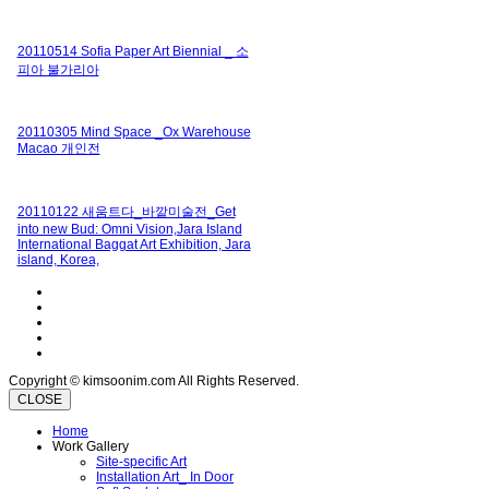
20110514 Sofia Paper Art Biennial _ 소
피아 불가리아
20110305 Mind Space _Ox Warehouse
Macao 개인전
20110122 새움트다_바깥미술전_Get
into new Bud: Omni Vision,Jara Island
International Baggat Art Exhibition, Jara
island, Korea,
Copyright © kimsoonim.com All Rights Reserved.
CLOSE
Home
Work Gallery
Site-specific Art
Installation Art_ In Door