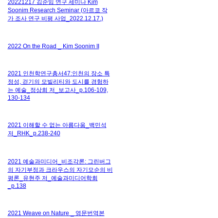
20221217 김순임 연구 세미나 Kim
Soonim Research Seminar (아르코 작
가 조사 연구 비평 사업_2022.12.17.)
2022 On the Road _ Kim Soonim II
2021 인천학연구총서47:인천의 장소 특
정성, 걷기의 모빌리티와 도시를 경험하
는 예술_정상희 저_보고사_p.106-109,
130-134
2021 이해할 수 없는 아름다움_백민석
저_RHK_p.238-240
2021 예술과미디어_비조각론: 그린버그
의 자기부정과 크라우스의 자기모순의 비
평론_유현주 저_예술과미디어학회
_p.138
2021 Weave on Nature _ 영문번역본