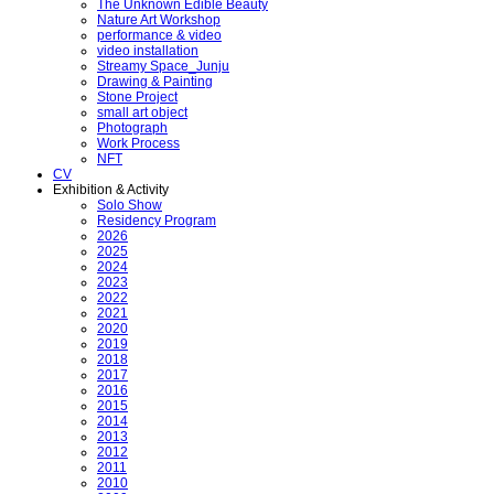
The Unknown Edible Beauty
Nature Art Workshop
performance & video
video installation
Streamy Space_Junju
Drawing & Painting
Stone Project
small art object
Photograph
Work Process
NFT
CV
Exhibition & Activity
Solo Show
Residency Program
2026
2025
2024
2023
2022
2021
2020
2019
2018
2017
2016
2015
2014
2013
2012
2011
2010