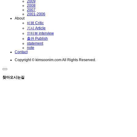
2009
2008
2007
2001-2006
About
비평 Critic
기사 Article
인터뷰 interview
출판 Publish
statement
note
Contact
Copyright © kimsoonim.com All Rights Reserved.
찾아오시는길